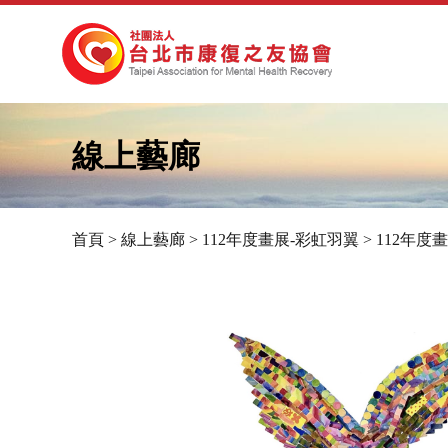
線上藝廊
首頁
>
線上藝廊
>
112年度畫展-彩虹羽翼
>
112年度
您
在
這
裡