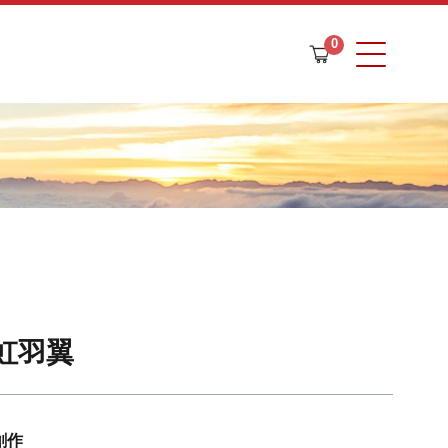
0
購
物
車
彩虹羽翼
創作