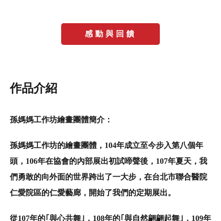
感動與回饋
作品介紹
孫媽媽工作坊繪畫團體
簡介
：
孫媽媽工作坊的繪畫團體，
104
年成立至今步入第八個年
頭，
106
年在協會的內部展出初試啼聲後，
107
年夏天，我
們勇敢的向外面的世界跨出了一大步，在台北市聯合醫院
仁愛院區的仁愛藝廊，開始了我們的定期展出。
從
107
年的
｢
與心共舞
｣
，
108
年的
｢
與自然翩翩起舞
｣
，
109
年