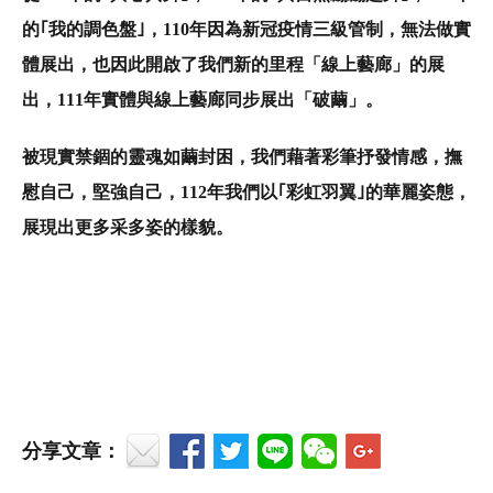
的
｢
我的調色盤
｣
，
110
年因為
新冠疫情三級管制，無法做實
體展出，也因此開啟了我們新的里程
「線上藝廊
」的展
出，
111
年實體與線上藝廊同步展出「破繭」。
被現實禁錮的靈魂如繭封困，我們藉著彩筆抒發情感，撫
慰自己，堅強自己，112年我們以｢彩虹羽翼｣的華麗姿態，
展現出更多采多姿的樣貌。
分享文章：