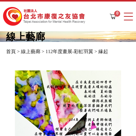
Jump to navigation
0
購
物
車
線上藝廊
首頁
>
線上藝廊
>
112年度畫展-彩虹羽翼
>
緣起
您
在
這
裡