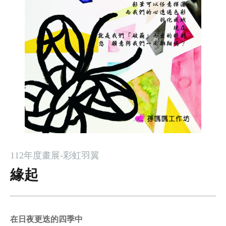
112年度畫展-彩虹羽翼
緣起
在日夜更迭的四季中