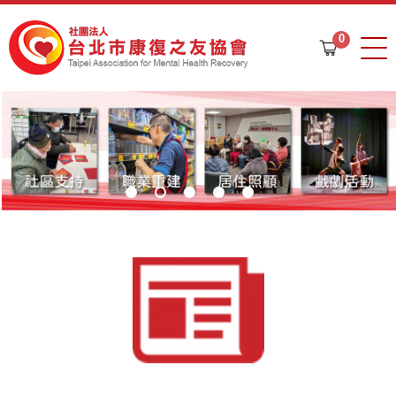
Jump to navigation
0
購
物
車