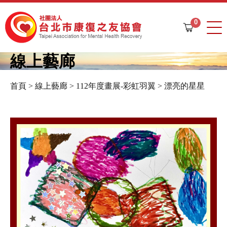
Jump to navigation
0
購
物
車
線上藝廊
首頁
>
線上藝廊
>
112年度畫展-彩虹羽翼
>
漂亮的星星
您
在
這
裡