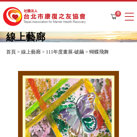
Jump to navigation
0
購
物
車
線上藝廊
首頁
>
線上藝廊
>
111年度畫展-破繭
>
蝴蝶飛舞
您
在
這
裡