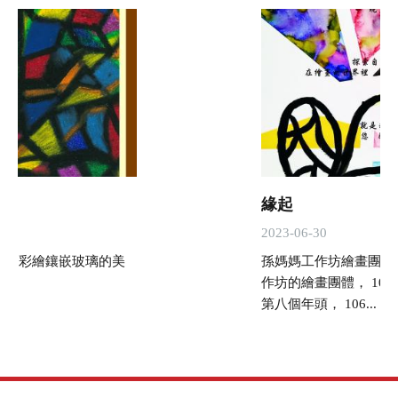
緣起
2023-06-30
出如彩繪鑲嵌玻璃的美
孫媽媽工作坊繪畫團體 
作坊的繪畫團體， 10
第八個年頭， 106...