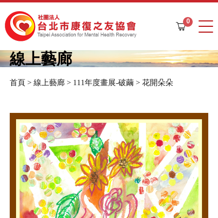
Jump to navigation
0
購
物
車
線上藝廊
首頁
>
線上藝廊
>
111年度畫展-破繭
>
花開朵朵
您
在
這
裡