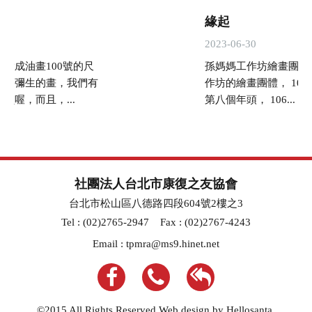
想
緣起
2023-06-30
大成油畫100號的尺
孫媽媽工作坊繪畫團體 
草間彌生的畫，我們有
作坊的繪畫團體， 10
員喔，而且，...
第八個年頭， 106...
社團法人台北市康復之友協會
台北市松山區八德路四段604號2樓之3
Tel : (02)2765-2947
Fax : (02)2767-4243
Email :
tpmra@ms9.hinet.net
©2015 All Rights Reserved.Web design by Hellosanta.