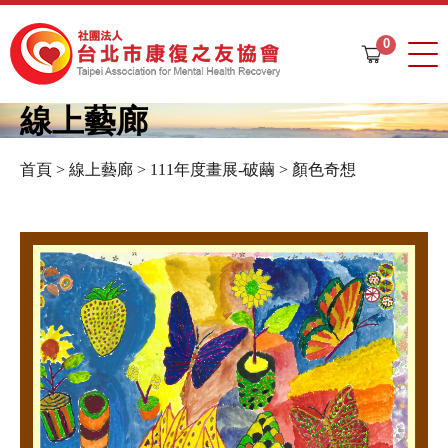
Jump to navigation
0
購
物
車
線上藝廊
首頁
>
線上藝廊
>
111年度畫展-破繭
>
顏色奇想
您
在
這
裡