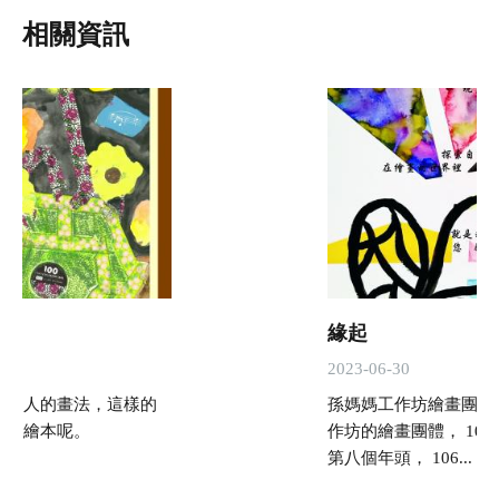
相關資訊
緣起
2023-06-30
很擬人的畫法，這樣的
孫媽媽工作坊繪畫團體 
事的繪本呢。
作坊的繪畫團體， 10
第八個年頭， 106...