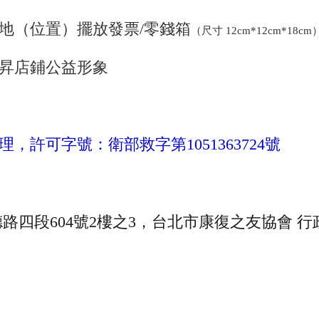
地（位置）擺放發票/零錢箱
（尺寸 12cm*12cm*18cm
昇店鋪公益形象
許可字號：衛部救字第1051363724號
德路四段604號2樓之3，台北市康復之友協會 