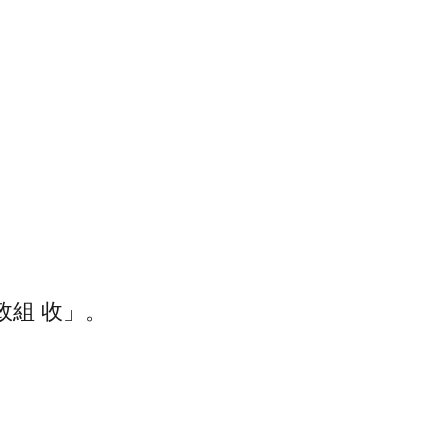
）
行政組 收」。