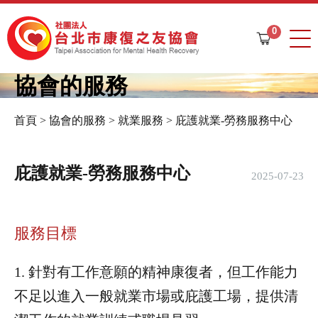
Jump to navigation
0
購
物
車
協會的服務
首頁
>
協會的服務
>
就業服務
>
庇護就業-勞務服務中心
您
在
庇護就業-勞務服務中心
2025-07-23
這
裡
服務目標
1. 針對有工作意願的精神康復者，但工作能力
不足以進入一般就業市場或庇護工場，提供清