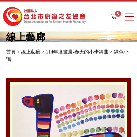
Jump to navigation
0
購
物
車
線上藝廊
首頁
>
線上藝廊
>
114年度畫展-春天的小步舞曲
>
綠色小
您
鴨
在
這
裡