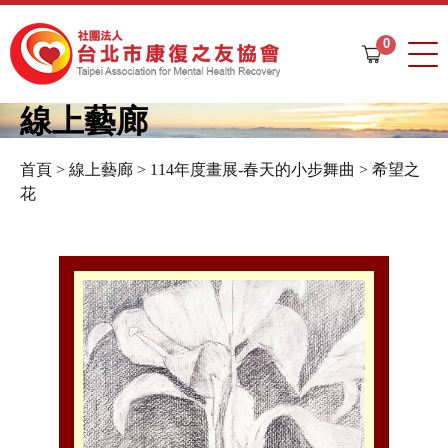
Jump to navigation
0
購
物
車
線上藝廊
首頁
>
線上藝廊
>
114年度畫展-春天的小步舞曲
>
希望之
您
花
在
這
裡