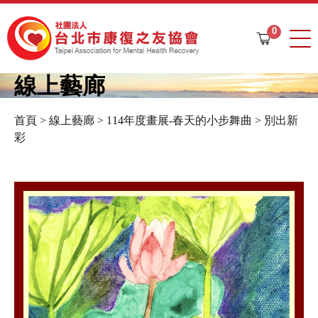
Jump to navigation
0
購
物
車
線上藝廊
首頁
>
線上藝廊
>
114年度畫展-春天的小步舞曲
>
別出新
您
彩
在
這
裡