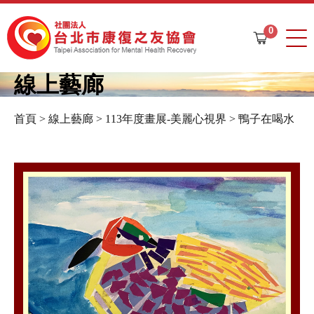
Jump to navigation
0
購
物
車
線上藝廊
首頁
>
線上藝廊
>
113年度畫展-美麗心視界
>
鴨子在喝水
您
在
這
裡