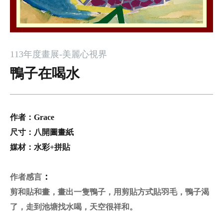
113年度畫展-美麗心視界
鴨子在喝水
作者：
Grace
尺寸：
八
開
圖畫紙
媒材：
水彩
+
拼貼
：
作者感言
剪和貼和畫，畫出一隻鴨子，用剪貼方式貼羽毛，鴨子渴
了，走到池塘找水喝，天空很祥和。