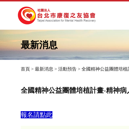
最新消息
首頁
>
最新消息
>
活動預告
>
全國精神公益團體培植
您
在
全國精神公益團體培植計畫-精神病
這
裡
報名請點此