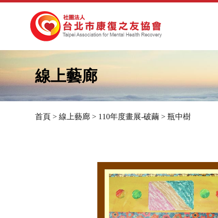
線上藝廊
首頁
>
線上藝廊
>
110年度畫展-破繭
>
瓶中樹
您
在
這
裡