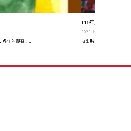
111年度畫展-破繭
2022-10-31
年的觀察，...
展出時間：111年7月2日