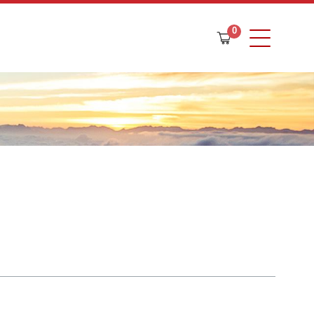
0
購
物
車